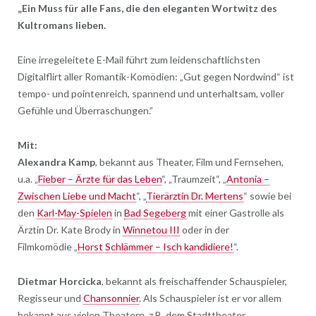
„Ein Muss für alle Fans, die den eleganten Wortwitz des
Kultromans lieben.
Eine irregeleitete E-Mail führt zum leidenschaftlichsten
Digitalflirt aller Romantik-Komödien: „Gut gegen Nordwind“ ist
tempo- und pointenreich, spannend und unterhaltsam, voller
Gefühle und Überraschungen.”
Mit:
Alexandra Kamp
, bekannt aus Theater, Film und Fernsehen,
u.a. „
Fieber – Ärzte für das Leben
“, „Traumzeit“, „
Antonia –
Zwischen Liebe und Macht
“, „
Tierärztin Dr. Mertens
“ sowie bei
den
Karl-May-Spielen
in
Bad Segeberg
mit einer Gastrolle als
Ärztin Dr. Kate Brody in
Winnetou III
oder in der
Filmkomödie „
Horst Schlämmer – Isch kandidiere!
“.
Dietmar Horcicka
, bekannt als freischaffender Schauspieler,
Regisseur und
Chansonnier
. Als Schauspieler ist er vor allem
bekannt aus vielen Theatern, z.B. dem Stadttheater